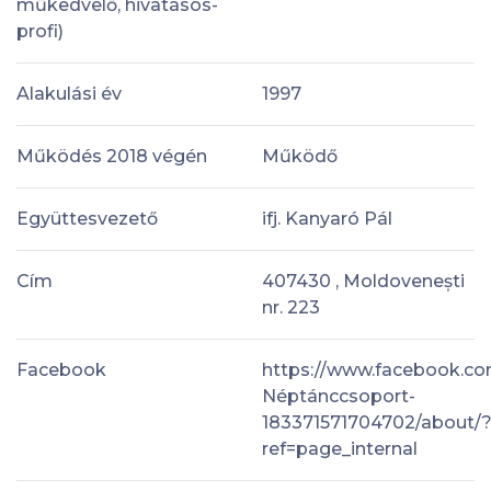
műkedvelő, hivatásos-
profi)
Alakulási év
1997
Működés 2018 végén
Működő
Együttesvezető
ifj. Kanyaró Pál
Cím
407430 , Moldovenești
nr. 223
Facebook
https://www.facebook.co
Néptánccsoport-
183371571704702/about/
ref=page_internal