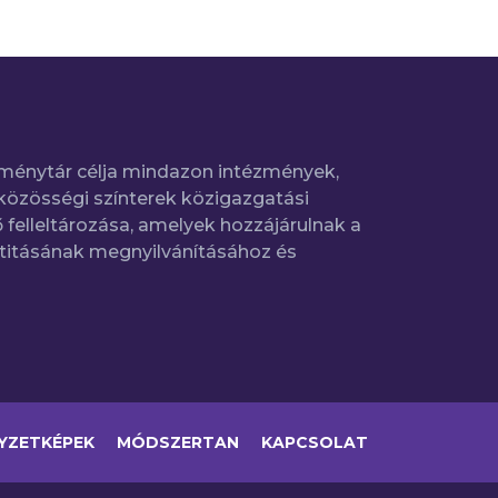
ménytár célja mindazon intézmények,
közösségi színterek közigazgatási
 felleltározása, amelyek hozzájárulnak a
titásának megnyilvánításához és
YZETKÉPEK
MÓDSZERTAN
KAPCSOLAT