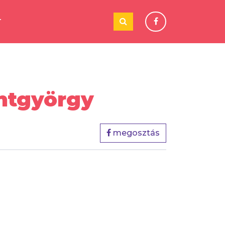
T
ntgyörgy
megosztás