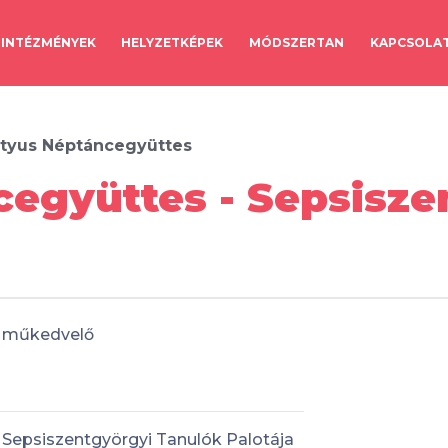
INTÉZMÉNYEK
HELYZETKÉPEK
MÓDSZERTAN
KAPCSOLA
tyus Néptáncegyüttes
együttes - Sepsisze
műkedvelő
Sepsiszentgyörgyi Tanulók Palotája