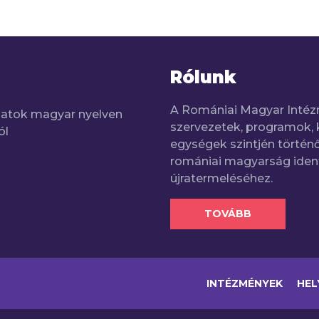
Rólunk
A Romániai Magyar Intéz
adatok magyar nyelven
szervezetek, programok, 
ól
egységek szintjén történő
romániai magyarság iden
újratermeléséhez.
TOVÁBB
INTÉZMÉNYEK
HEL