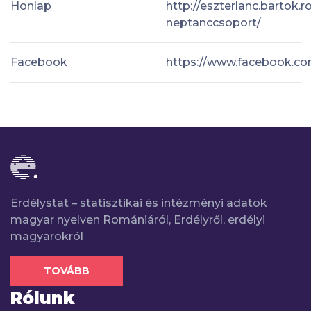
Honlap
http://eszterlanc.bartok.
neptanccsoport/
Facebook
https://www.facebook.co
Erdélystat – statisztikai és intézményi adatok
magyar nyelven Romániáról, Erdélyről, erdélyi
magyarokról
TOVÁBB
Rólunk