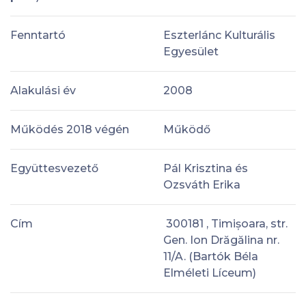
Fenntartó
Eszterlánc Kulturális
Egyesület
Alakulási év
2008
Működés 2018 végén
Működő
Együttesvezető
Pál Krisztina és
Ozsváth Erika
Cím
300181 , Timișoara, str.
Gen. Ion Drăgălina nr.
11/A. (Bartók Béla
Elméleti Líceum)