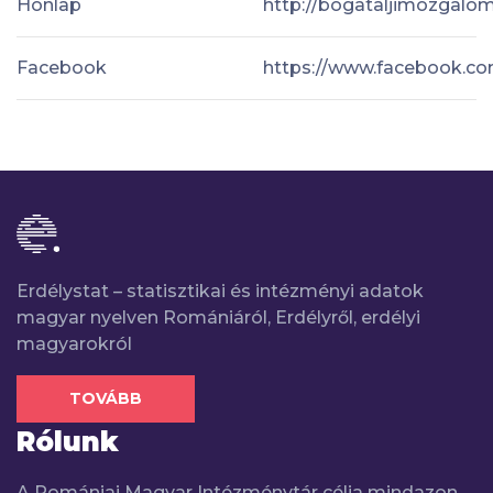
Honlap
http://bogataljimozgalom
Facebook
https://www.facebook.co
Erdélystat – statisztikai és intézményi adatok
magyar nyelven Romániáról, Erdélyről, erdélyi
magyarokról
TOVÁBB
Rólunk
A Romániai Magyar Intézménytár célja mindazon