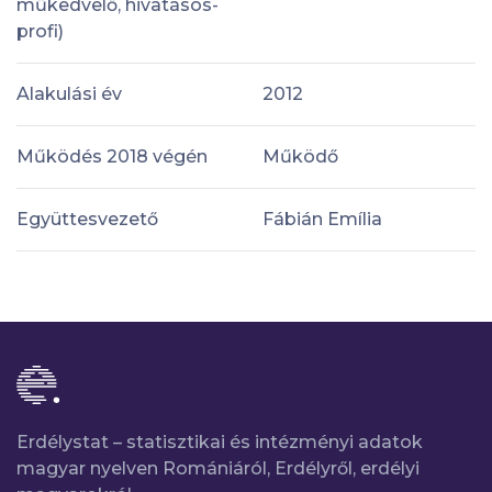
műkedvelő, hivatásos-
profi)
Alakulási év
2012
Működés 2018 végén
Működő
Együttesvezető
Fábián Emília
Erdélystat – statisztikai és intézményi adatok
magyar nyelven Romániáról, Erdélyről, erdélyi