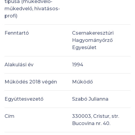
típusa (műkedvelő-
műkedvelő, hivatásos-
profi)
Fenntartó
Csernakeresztúri
Hagyományőrző
Egyesület
Alakulási év
1994
Működés 2018 végén
Működő
Együttesvezető
Szabó Julianna
Cím
330003, Cristur, str.
Bucovina nr. 40.