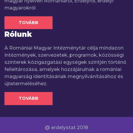
magyar nyelven Romániáról, Erdélyről, erdélyi
magyarokról
TOVÁBB
Rólunk
A Romániai Magyar Intézménytár célja mindazon
intézmények, szervezetek, programok, közösségi
színterek közigazgatási egységek szintjén történő
felleltározása, amelyek hozzájárulnak a romániai
magyarság identitásának megnyilvánításához és
újratermeléséhez.
TOVÁBB
@ erdelystat 2018