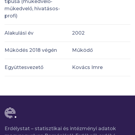
típusa (műkedvelő-
műkedvelő, hivatásos-
profi)
Alakulási év
2002
Működés 2018 végén
Működő
Együttesvezető
Kovács Imre
Erdélystat – statisztikai és intézményi adatok