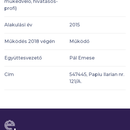
műkedvelő, hivatásos-
profi)
Alakulási év
2015
Működés 2018 végén
Működő
Együttesvezető
Pál Emese
Cím
547445, Papiu Ilarian nr.
121/A.