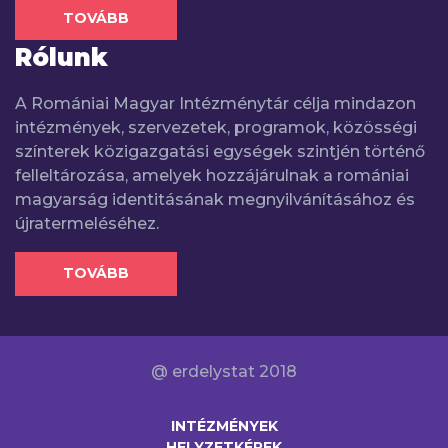
TOVÁBB
Rólunk
A Romániai Magyar Intézménytár célja mindazon
intézmények, szervezetek, programok, közösségi
színterek közigazgatási egységek szintjén történő
felleltározása, amelyek hozzájárulnak a romániai
magyarság identitásának megnyilvánításához és
újratermeléséhez.
TOVÁBB
@ erdelystat 2018
INTÉZMÉNYEK
HELYZETKÉPEK