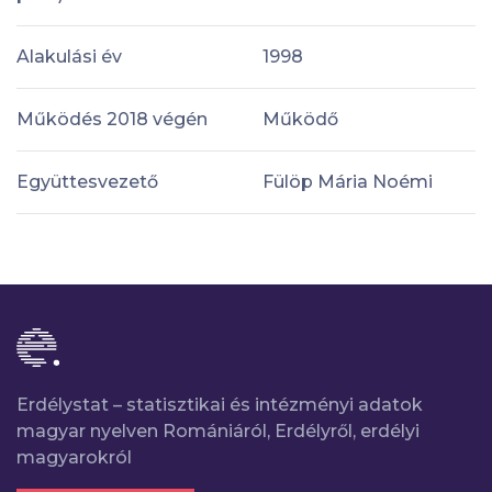
Alakulási év
1998
Működés 2018 végén
Működő
Együttesvezető
Fülöp Mária Noémi
Erdélystat – statisztikai és intézményi adatok
magyar nyelven Romániáról, Erdélyről, erdélyi
magyarokról