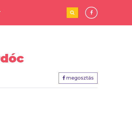
T
rdóc
megosztás