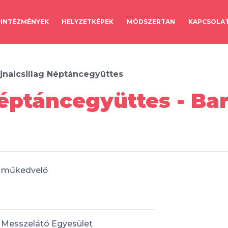
INTÉZMÉNYEK
HELYZETKÉPEK
MÓDSZERTAN
KAPCSOLA
jnalcsillag Néptáncegyüttes
Néptáncegyüttes - Ba
műkedvelő
Messzelátó Egyesület