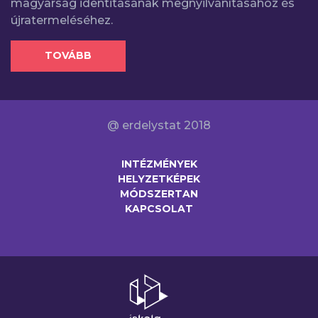
magyarság identitásának megnyilvánításához és
újratermeléséhez.
TOVÁBB
@ erdelystat 2018
INTÉZMÉNYEK
HELYZETKÉPEK
MÓDSZERTAN
KAPCSOLAT