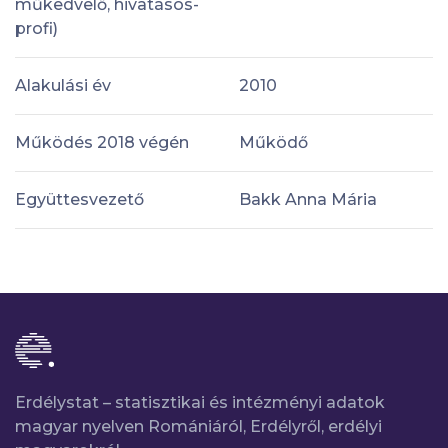
műkedvelő, hivatásos-
profi)
Alakulási év
2010
Működés 2018 végén
Működő
Együttesvezető
Bakk Anna Mária
Erdélystat – statisztikai és intézményi adatok
magyar nyelven Romániáról, Erdélyről, erdélyi