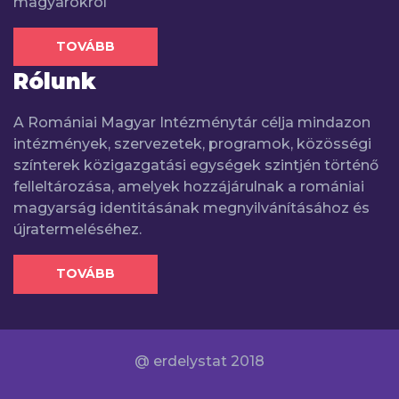
magyarokról
TOVÁBB
Rólunk
A Romániai Magyar Intézménytár célja mindazon
intézmények, szervezetek, programok, közösségi
színterek közigazgatási egységek szintjén történő
felleltározása, amelyek hozzájárulnak a romániai
magyarság identitásának megnyilvánításához és
újratermeléséhez.
TOVÁBB
@ erdelystat 2018