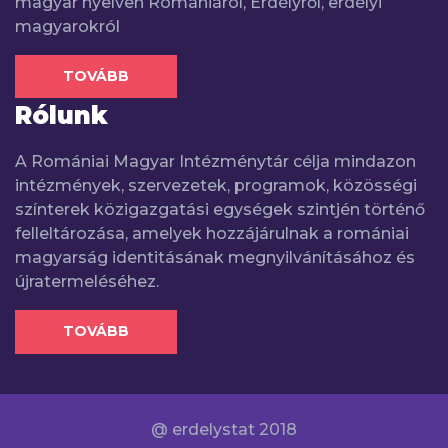
magyar nyelven Romániáról, Erdélyről, erdélyi
magyarokról
TOVÁBB
Rólunk
A Romániai Magyar Intézménytár célja mindazon
intézmények, szervezetek, programok, közösségi
színterek közigazgatási egységek szintjén történő
felleltározása, amelyek hozzájárulnak a romániai
magyarság identitásának megnyilvánításához és
újratermeléséhez.
TOVÁBB
@ erdelystat 2018