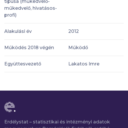
típusa (műkedvelő-
műkedvelő, hivatásos-
profi)
Alakulási év
2012
Működés 2018 végén
Működő
Együttesvezető
Lakatos Imre
Erdélystat – statisztikai és intézményi adatok