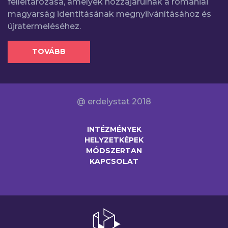
felleltározása, amelyek hozzájárulnak a romániai
magyarság identitásának megnyilvánításához és
újratermeléséhez.
TOVÁBB
@ erdelystat 2018
INTÉZMÉNYEK
HELYZETKÉPEK
MÓDSZERTAN
KAPCSOLAT