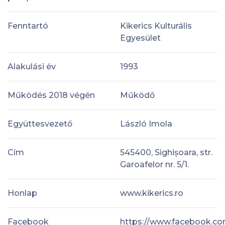
Fenntartó
Kikerics Kulturális
Egyesület
Alakulási év
1993
Működés 2018 végén
Működő
Együttesvezető
László Imola
Cím
545400, Sighișoara, str.
Garoafelor nr. 5/1.
Honlap
www.kikerics.ro
Facebook
https://www.facebook.co