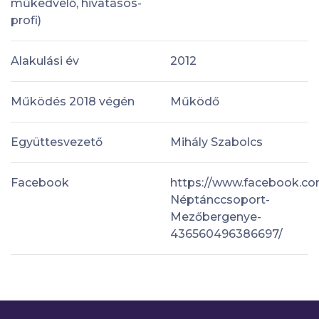
műkedvelő, hivatásos-
profi)
Alakulási év
2012
Működés 2018 végén
Működő
Együttesvezető
Mihály Szabolcs
Facebook
https://www.facebook.co
Néptánccsoport-
Mezőbergenye-
436560496386697/