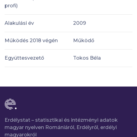
profi)
Alakulási év
2009
Működés 2018 végén
Működő
Együttesvezető
Tokos Béla
Erdélystat – statisztikai és intézményi adatok
magyar nyelven Romániáról, Erdélyről, erdélyi
magyarokról