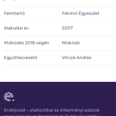
Fenntartó
Felvinci Egyesület
Alakulási év
2007
Működés 2018 végén
Működő
Együttesvezető
Vincze András
Erdélystat – statisztikai és intézményi adatok