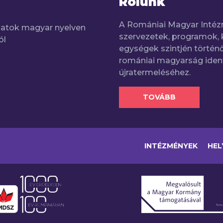
Rólunk
A Romániai Magyar Intéz
adatok magyar nyelven
szervezetek, programok, 
ól
egységek szintjén történő
romániai magyarság iden
újratermeléséhez.
TOVÁBB
INTÉZMÉNYEK
HEL