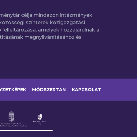
ménytár célja mindazon intézmények,
közösségi színterek közigazgatási
 felleltározása, amelyek hozzájárulnak a
titásának megnyilvánításához és
YZETKÉPEK
MÓDSZERTAN
KAPCSOLAT