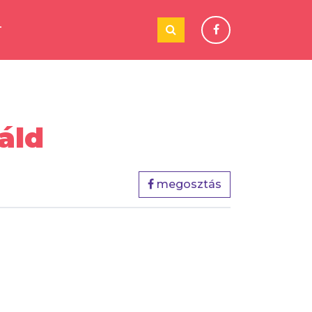
T
áld
megosztás