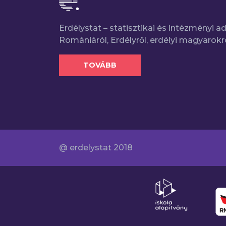
Erdélystat – statisztikai és intézményi 
Romániáról, Erdélyről, erdélyi magyarokr
TOVÁBB
@ erdelystat 2018