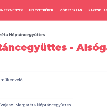
INTÉZMÉNYEK
HELYZETKÉPEK
MÓDSZERTAN
KAPCSOLA
réta Néptáncegyüttes
áncegyüttes - Alsóg
műkedvelő
Vajasdi Margaréta Néptáncegyüttes