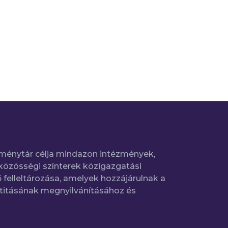
ménytár célja mindazon intézmények,
közösségi színterek közigazgatási
 felleltározása, amelyek hozzájárulnak a
titásának megnyilvánításához és