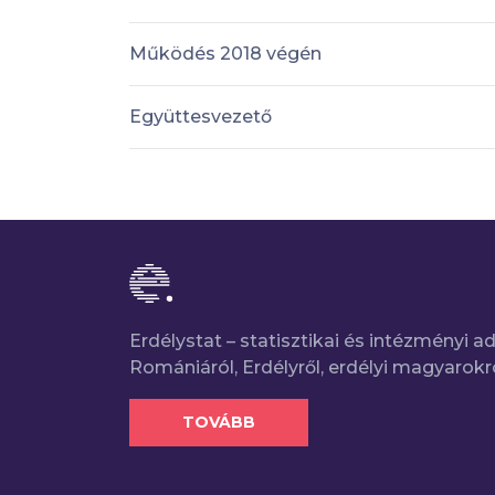
Működés 2018 végén
Együttesvezető
Erdélystat – statisztikai és intézményi 
Romániáról, Erdélyről, erdélyi magyarokr
TOVÁBB