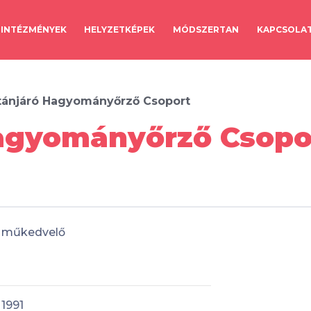
INTÉZMÉNYEK
HELYZETKÉPEK
MÓDSZERTAN
KAPCSOLA
ánjáró Hagyományőrző Csoport
agyományőrző Csopor
műkedvelő
1991