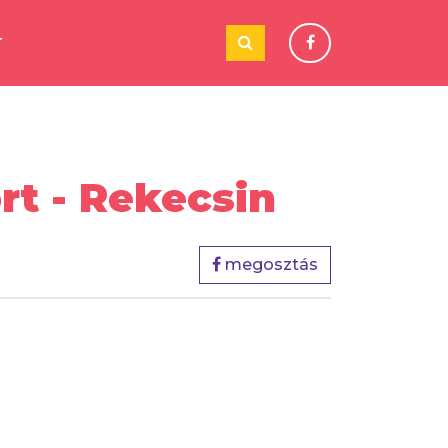
T
t - Rekecsin
megosztás