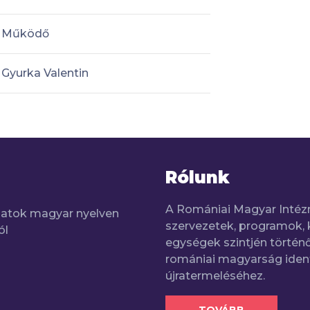
Működő
Gyurka Valentin
Rólunk
A Romániai Magyar Intéz
adatok magyar nyelven
szervezetek, programok, 
ól
egységek szintjén történő
romániai magyarság iden
újratermeléséhez.
TOVÁBB