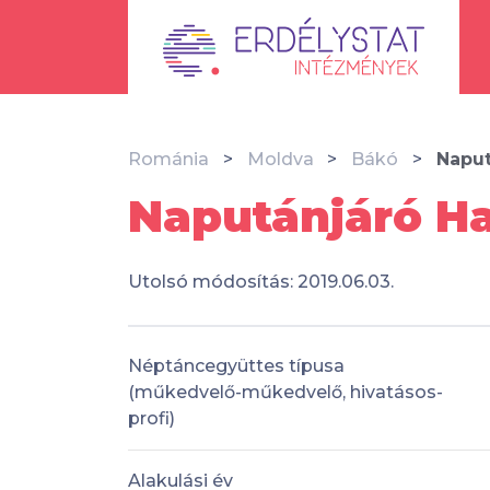
Románia
Moldva
Bákó
Naput
Naputánjáró H
Utolsó módosítás: 2019.06.03.
Néptáncegyüttes típusa
(műkedvelő-műkedvelő, hivatásos-
profi)
Alakulási év