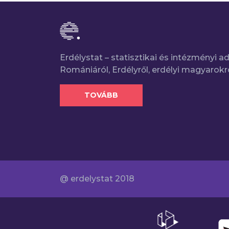
Erdélystat – statisztikai és intézményi 
Romániáról, Erdélyről, erdélyi magyarokr
TOVÁBB
@ erdelystat 2018