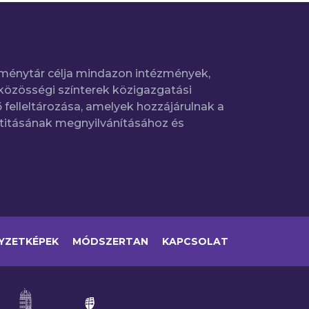
ménytár célja mindazon intézmények,
közösségi színterek közigazgatási
 felleltározása, amelyek hozzájárulnak a
titásának megnyilvánításához és
YZETKÉPEK
MÓDSZERTAN
KAPCSOLAT