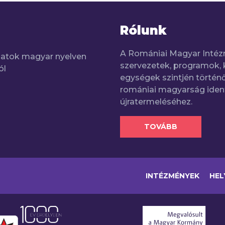
Rólunk
A Romániai Magyar Intéz
adatok magyar nyelven
szervezetek, programok, 
ól
egységek szintjén történő
romániai magyarság iden
újratermeléséhez.
TOVÁBB
INTÉZMÉNYEK
HEL