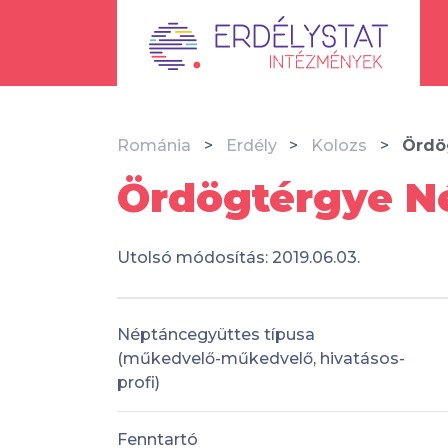
Románia
Erdély
Kolozs
Ördö
Ördögtérgye Né
Utolsó módosítás: 2019.06.03.
Néptáncegyüttes típusa
(műkedvelő-műkedvelő, hivatásos-
profi)
Fenntartó