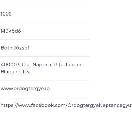
1999
Működő
Both József
400003, Cluj-Napoca, P-ţa. Lucian
Blaga nr. 1-3.
www.ordogtergye.ro
https://www.facebook.com/OrdogtergyeNeptancegyut