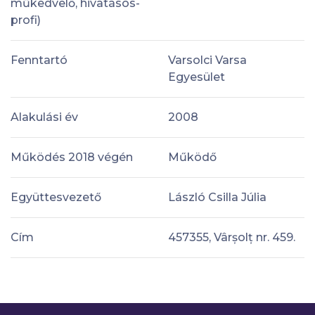
műkedvelő, hivatásos-
profi)
Fenntartó
Varsolci Varsa
Egyesület
Alakulási év
2008
Működés 2018 végén
Működő
Együttesvezető
László Csilla Júlia
Cím
457355, Vârșolț nr. 459.