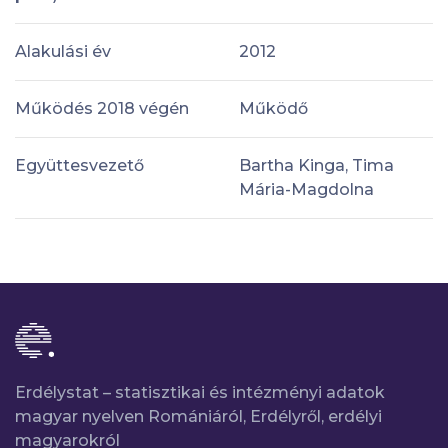
Alakulási év
2012
Működés 2018 végén
Működő
Együttesvezető
Bartha Kinga, Tima
Mária-Magdolna
Erdélystat – statisztikai és intézményi adatok
magyar nyelven Romániáról, Erdélyről, erdélyi
magyarokról