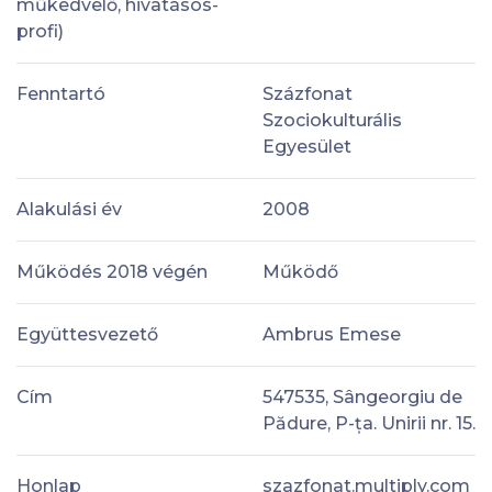
műkedvelő, hivatásos-
profi)
Fenntartó
Százfonat
Szociokulturális
Egyesület
Alakulási év
2008
Működés 2018 végén
Működő
Együttesvezető
Ambrus Emese
Cím
547535, Sângeorgiu de
Pădure, P-ța. Unirii nr. 15.
Honlap
szazfonat.multiply.com