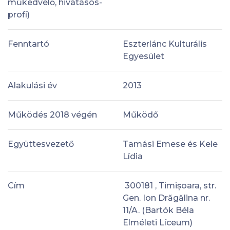
műkedvelő, hivatásos-
profi)
Fenntartó
Eszterlánc Kulturális
Egyesület
Alakulási év
2013
Működés 2018 végén
Működő
Együttesvezető
Tamási Emese és Kele
Lídia
Cím
300181 , Timișoara, str.
Gen. Ion Drăgălina nr.
11/A. (Bartók Béla
Elméleti Líceum)