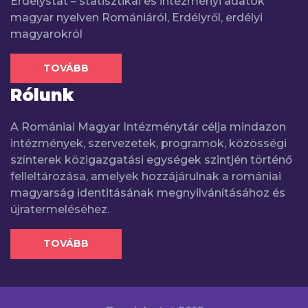
Erdélystat – statisztikai és intézményi adatok
magyar nyelven Romániáról, Erdélyről, erdélyi
magyarokról
TOVÁBB
Rólunk
A Romániai Magyar Intézménytár célja mindazon
intézmények, szervezetek, programok, közösségi
színterek közigazgatási egységek szintjén történő
felleltározása, amelyek hozzájárulnak a romániai
magyarság identitásának megnyilvánításához és
újratermeléséhez.
TOVÁBB