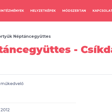
INTÉZMÉNYEK
HELYZETKÉPEK
MÓDSZERTAN
KAPCSOLA
rtyűk Néptáncegyüttes
áncegyüttes - Csíkd
műkedvelő
2012