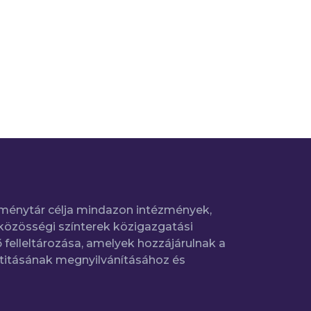
ménytár célja mindazon intézmények,
közösségi színterek közigazgatási
 felleltározása, amelyek hozzájárulnak a
titásának megnyilvánításához és