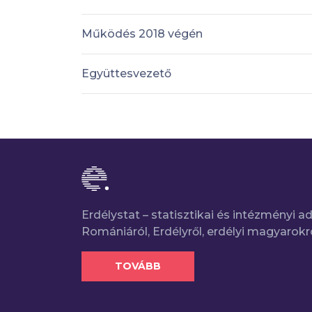
Működés 2018 végén
Együttesvezető
Erdélystat – statisztikai és intézményi 
Romániáról, Erdélyről, erdélyi magyarokr
TOVÁBB