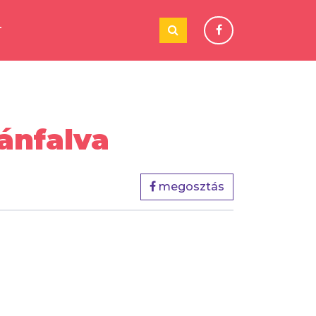
T
ánfalva
megosztás