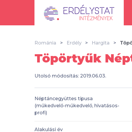
Románia
Erdély
Hargita
Töpö
Töpörtyűk Népt
Utolsó módosítás: 2019.06.03.
Néptáncegyüttes típusa
(műkedvelő-műkedvelő, hivatásos-
profi)
Alakulási év