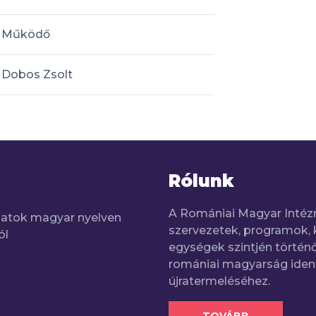
Működő
Dobos Zsolt
Rólunk
A Romániai Magyar Intéz
adatok magyar nyelven
szervezetek, programok, 
ól
egységek szintjén történő
romániai magyarság iden
újratermeléséhez.
TOVÁBB