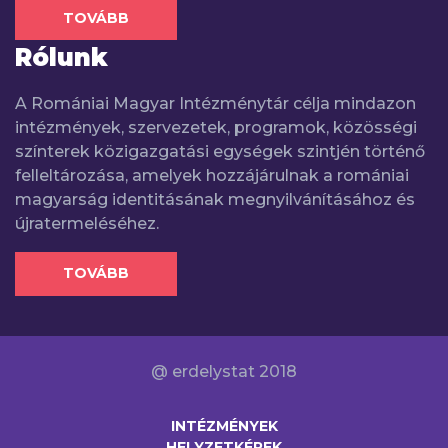
TOVÁBB
Rólunk
A Romániai Magyar Intézménytár célja mindazon
intézmények, szervezetek, programok, közösségi
színterek közigazgatási egységek szintjén történő
felleltározása, amelyek hozzájárulnak a romániai
magyarság identitásának megnyilvánításához és
újratermeléséhez.
TOVÁBB
@ erdelystat 2018
INTÉZMÉNYEK
HELYZETKÉPEK