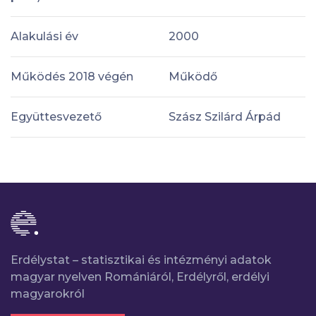
Alakulási év
2000
Működés 2018 végén
Működő
Együttesvezető
Szász Szilárd Árpád
Erdélystat – statisztikai és intézményi adatok
magyar nyelven Romániáról, Erdélyről, erdélyi
magyarokról