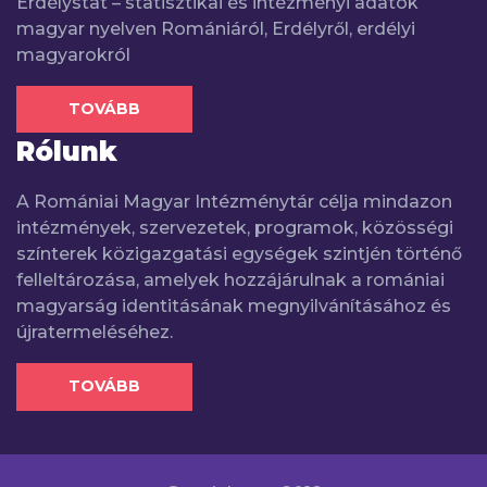
Erdélystat – statisztikai és intézményi adatok
magyar nyelven Romániáról, Erdélyről, erdélyi
magyarokról
TOVÁBB
Rólunk
A Romániai Magyar Intézménytár célja mindazon
intézmények, szervezetek, programok, közösségi
színterek közigazgatási egységek szintjén történő
felleltározása, amelyek hozzájárulnak a romániai
magyarság identitásának megnyilvánításához és
újratermeléséhez.
TOVÁBB