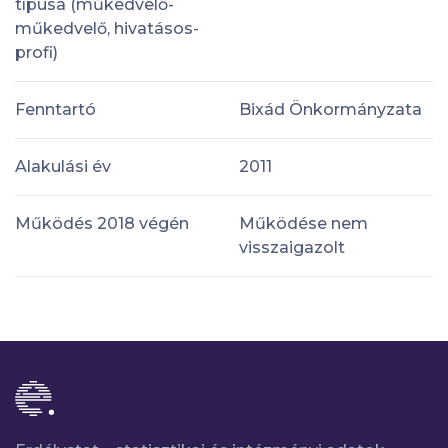
típusa (műkedvelő-
műkedvelő, hivatásos-
profi)
Fenntartó
Bixád Önkormányzata
Alakulási év
2011
Működés 2018 végén
Működése nem
visszaigazolt