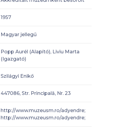
Akkreditált múzeumként besorolt
1957
Magyar jellegű
Popp Aurél (Alapító), Liviu Marta
(Igazgató)
Szilágyi Enikő
447086, Str. Principală, Nr. 23
http://www.muzeusm.ro/adyendre;
http://www.muzeusm.ro/adyendre;