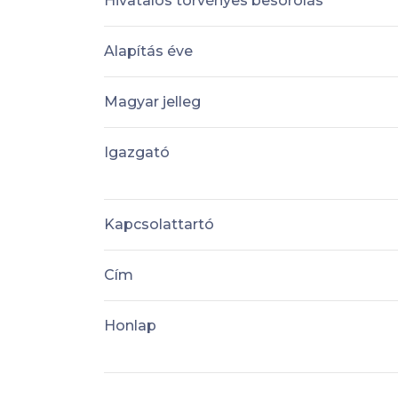
Hivatalos törvényes besorolás
Alapítás éve
Magyar jelleg
Igazgató
Kapcsolattartó
Cím
Honlap