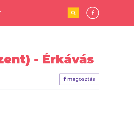
T
nt) - Érkávás
megosztás