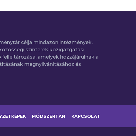
ménytár célja mindazon intézmények,
közösségi színterek közigazgatási
 felleltározása, amelyek hozzájárulnak a
titásának megnyilvánításához és
YZETKÉPEK
MÓDSZERTAN
KAPCSOLAT