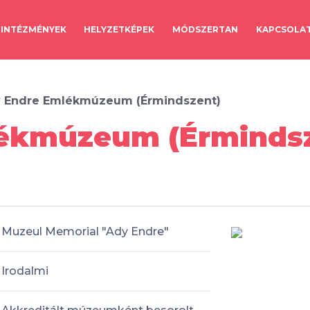
INTÉZMÉNYEK
HELYZETKÉPEK
MÓDSZERTAN
KAPCSOLA
 Endre Emlékmúzeum (Érmindszent)
ékmúzeum (Érmindsze
Muzeul Memorial "Ady Endre"
Irodalmi