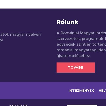
Rólunk
A Romániai Magyar Intéz
adatok magyar nyelven
szervezetek, programok, 
ól
egységek szintjén történő
romániai magyarság iden
újratermeléséhez.
TOVÁBB
INTÉZMÉNYEK
HEL