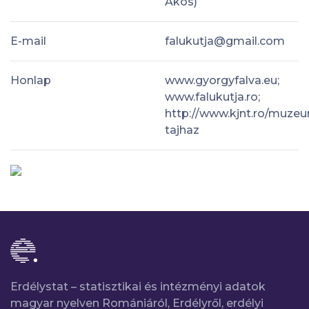
Ákos)
E-mail
falukutja@gmail.com
Honlap
www.gyorgyfalva.eu;
www.falukutja.ro;
http://www.kjnt.ro/muze
tajhaz
Erdélystat – statisztikai és intézményi adatok
magyar nyelven Romániáról, Erdélyről, erdélyi