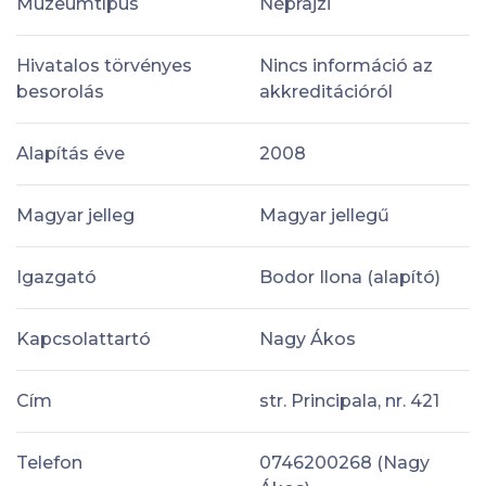
Múzeumtípus
Néprajzi
Hivatalos törvényes
Nincs információ az
besorolás
akkreditációról
Alapítás éve
2008
Magyar jelleg
Magyar jellegű
Igazgató
Bodor Ilona (alapító)
Kapcsolattartó
Nagy Ákos
Cím
str. Principala, nr. 421
Telefon
0746200268 (Nagy