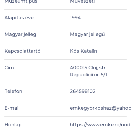
Múzeumtípus
Művészeti
Alapítás éve
1994
Magyar jelleg
Magyar jellegű
Kapcsolattartó
Kós Katalin
Cím
400015 Cluj, str.
Republicii nr. 5/1
Telefon
264598102
E-mail
emkegyorkoshaz@yaho
Honlap
https://www.emke.ro/node