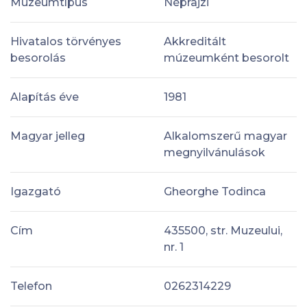
Múzeumtípus
Néprajzi
Hivatalos törvényes
Akkreditált
besorolás
múzeumként besorolt
Alapítás éve
1981
Magyar jelleg
Alkalomszerű magyar
megnyilvánulások
Igazgató
Gheorghe Todinca
Cím
435500, str. Muzeului,
nr. 1
Telefon
0262314229