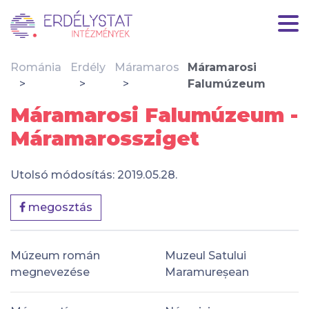
Románia
Erdély
Máramaros
Máramarosi
Falumúzeum
Máramarosi Falumúzeum -
Máramarossziget
Utolsó módosítás: 2019.05.28.
megosztás
Múzeum román
Muzeul Satului
megnevezése
Maramureșean