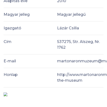
Alapítás éve
2010
Magyar jelleg
Magyar jellegű
Igazgató
Lázár Csilla
Cím
537275, Str. Alszeg, Nr.
1762
E-mail
martonaronmuzeum@ma
Honlap
http://www.martonaronm
the-museum