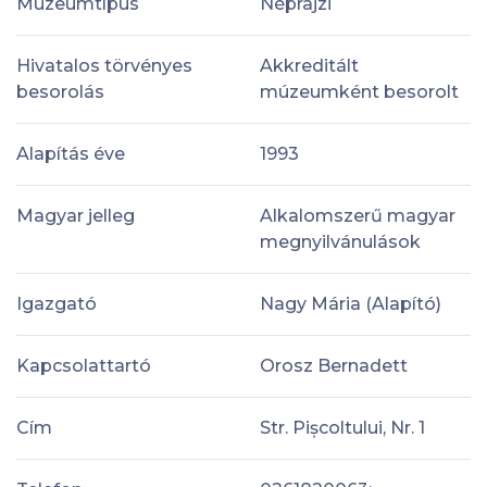
Múzeumtípus
Néprajzi
Hivatalos törvényes
Akkreditált
besorolás
múzeumként besorolt
Alapítás éve
1993
Magyar jelleg
Alkalomszerű magyar
megnyilvánulások
Igazgató
Nagy Mária (Alapító)
Kapcsolattartó
Orosz Bernadett
Cím
Str. Pișcoltului, Nr. 1