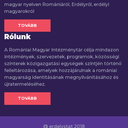
magyar nyelven Romániáról, Erdélyről, erdélyi
magyarokról
TOVÁBB
Rólunk
A Romániai Magyar Intézménytár célja mindazon
intézmények, szervezetek, programok, közösségi
színterek közigazgatási egységek szintjén történő
felleltározása, amelyek hozzájárulnak a romániai
magyarság identitásának megnyilvánításához és
újratermeléséhez.
TOVÁBB
@ erdelystat 2018