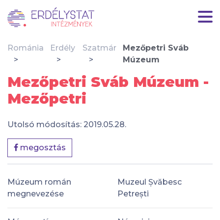
Románia
Erdély
Szatmár
Mezőpetri Sváb
Múzeum
Mezőpetri Sváb Múzeum -
Mezőpetri
Utolsó módosítás: 2019.05.28.
megosztás
Múzeum román
Muzeul Șvăbesc
megnevezése
Petrești