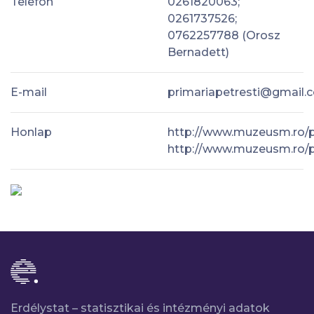
Telefon
0261820063;
0261737526;
0762257788 (Orosz
Bernadett)
E-mail
primariapetresti@gmail.
Honlap
http://www.muzeusm.ro/pe
http://www.muzeusm.ro/pe
Erdélystat – statisztikai és intézményi adatok