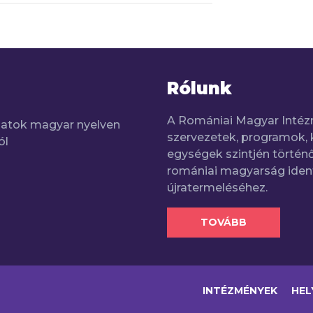
Rólunk
A Romániai Magyar Intéz
adatok magyar nyelven
szervezetek, programok, 
ól
egységek szintjén történő
romániai magyarság iden
újratermeléséhez.
TOVÁBB
INTÉZMÉNYEK
HEL