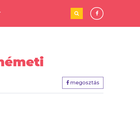
T
németi
megosztás