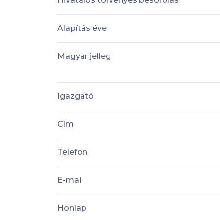
Hivatalos törvényes besorolás
Alapítás éve
Magyar jelleg
Igazgató
Cím
Telefon
E-mail
Honlap