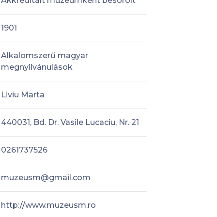
Akkreditált múzeumként besorolt
1901
Alkalomszerű magyar
megnyilvánulások
Liviu Marta
440031, Bd. Dr. Vasile Lucaciu, Nr. 21
0261737526
muzeusm@gmail.com
http://www.muzeusm.ro