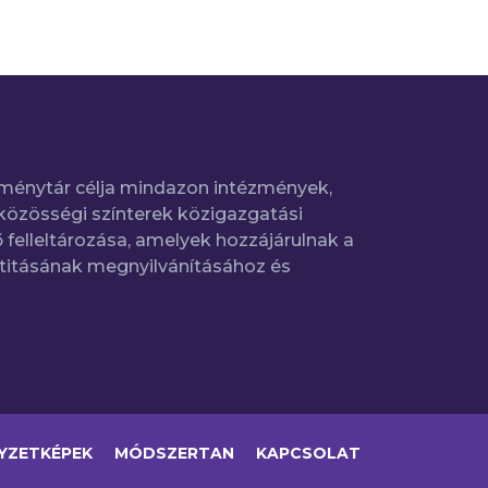
ménytár célja mindazon intézmények,
közösségi színterek közigazgatási
 felleltározása, amelyek hozzájárulnak a
titásának megnyilvánításához és
YZETKÉPEK
MÓDSZERTAN
KAPCSOLAT