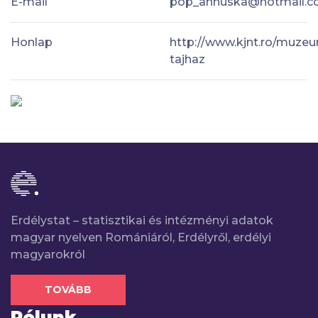
E-mail
pop_annuska@hotmail.
Honlap
http://www.kjnt.ro/muze
tajhaz
Erdélystat – statisztikai és intézményi adatok
magyar nyelven Romániáról, Erdélyről, erdélyi
magyarokról
TOVÁBB
Rólunk