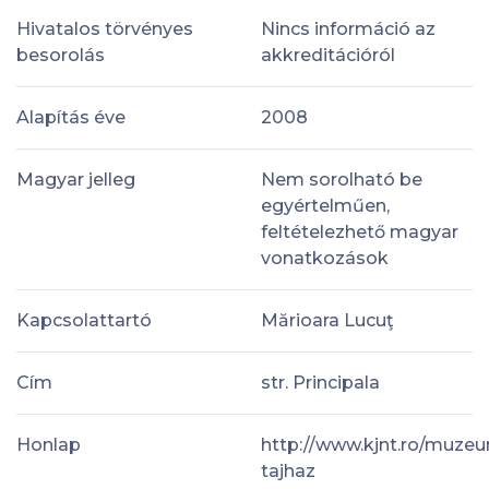
Hivatalos törvényes
Nincs információ az
besorolás
akkreditációról
Alapítás éve
2008
Magyar jelleg
Nem sorolható be
egyértelműen,
feltételezhető magyar
vonatkozások
Kapcsolattartó
Mărioara Lucuţ
Cím
str. Principala
Honlap
http://www.kjnt.ro/muze
tajhaz