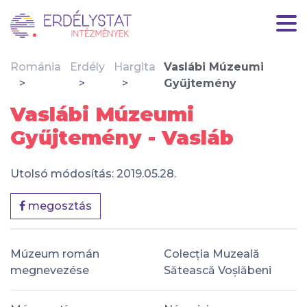
Románia
Erdély
Hargita
Vaslábi Múzeumi
Gyűjtemény
Vaslábi Múzeumi
Gyűjtemény - Vasláb
Utolsó módosítás: 2019.05.28.
megosztás
Múzeum román
Colecția Muzeală
megnevezése
Sătească Voșlăbeni