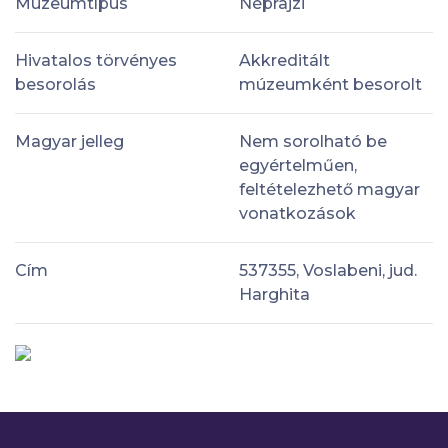
Múzeumtípus
Néprajzi
Hivatalos törvényes
Akkreditált
besorolás
múzeumként besorolt
Magyar jelleg
Nem sorolható be
egyértelműen,
feltételezhető magyar
vonatkozások
Cím
537355, Voslabeni, jud.
Harghita