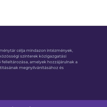
ménytár célja mindazon intézmények,
közösségi színterek közigazgatási
 felleltározása, amelyek hozzájárulnak a
titásának megnyilvánításához és