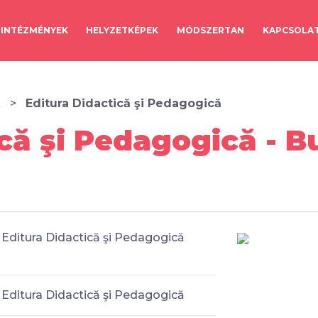
INTÉZMÉNYEK
HELYZETKÉPEK
MÓDSZERTAN
KAPCSOLA
t
Editura Didactică şi Pedagogică
ică şi Pedagogică - B
Editura Didactică şi Pedagogică
Editura Didactică şi Pedagogică