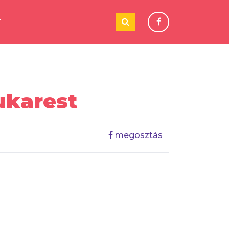
T
ukarest
megosztás