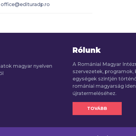
office@edituradp.ro
Rólunk
A Romániai Magyar Intéz
adatok magyar nyelven
szervezetek, programok, 
ól
egységek szintjén történő
romániai magyarság iden
újratermeléséhez.
TOVÁBB