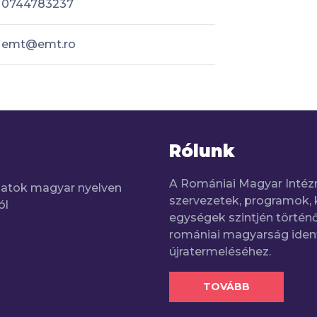
0744783237
emt@emt.ro
Rólunk
A Romániai Magyar Intéz
adatok magyar nyelven
szervezetek, programok, 
ól
egységek szintjén történő
romániai magyarság iden
újratermeléséhez.
TOVÁBB