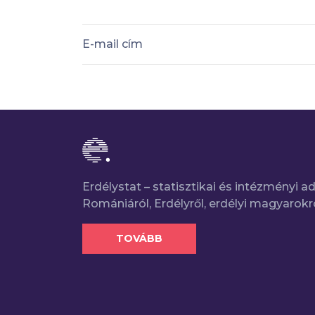
E-mail cím
Erdélystat – statisztikai és intézményi 
Romániáról, Erdélyről, erdélyi magyarokr
TOVÁBB