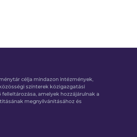
ménytár célja mindazon intézmények,
közösségi színterek közigazgatási
 felleltározása, amelyek hozzájárulnak a
titásának megnyilvánításához és