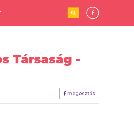
T
s Társaság -
megosztás