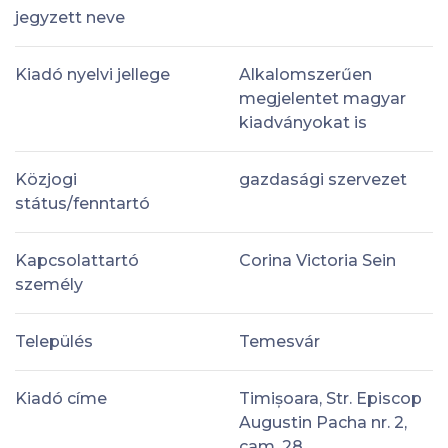
jegyzett neve
Kiadó nyelvi jellege
Alkalomszerűen
megjelentet magyar
kiadványokat is
Közjogi
gazdasági szervezet
státus/fenntartó
Kapcsolattartó
Corina Victoria Sein
személy
Település
Temesvár
Kiadó címe
Timișoara, Str. Episcop
Augustin Pacha nr. 2,
cam. 28