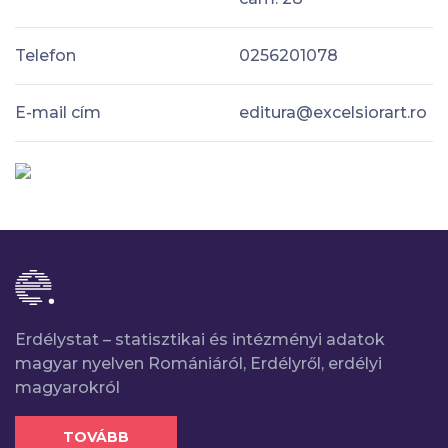
Telefon
0256201078
E-mail cím
editura@excelsiorart.ro
Erdélystat – statisztikai és intézményi adatok
magyar nyelven Romániáról, Erdélyről, erdélyi
magyarokról
TOVÁBB