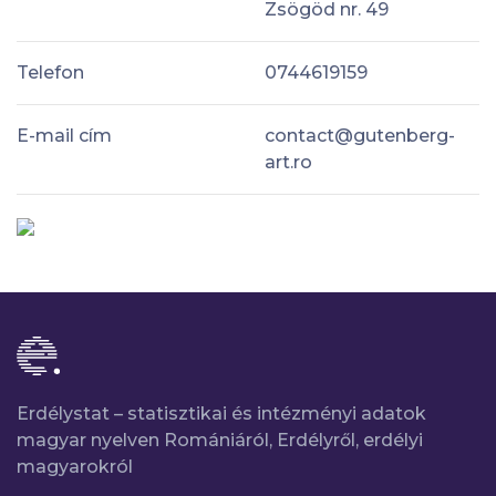
Zsögöd nr. 49
Telefon
0744619159
E-mail cím
contact@gutenberg-
art.ro
Erdélystat – statisztikai és intézményi adatok
magyar nyelven Romániáról, Erdélyről, erdélyi
magyarokról