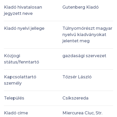
Kiadó hivatalosan
Gutenberg Kiadó
jegyzett neve
Kiadó nyelvi jellege
Túlnyomórészt magyar
nyelvű kiadványokat
jelentet meg
Közjogi
gazdasági szervezet
státus/fenntartó
Kapcsolattartó
Tőzsér László
személy
Település
Csíkszereda
Kiadó címe
Miercurea Ciuc, Str.