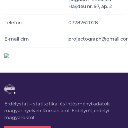
Haşdeu nr. 97, ap. 2
Telefon
0728262028
E-mail cím
projectograph@gmail.c
Erdélystat – statisztikai és intézményi adatok
magyar nyelven Romániáról, Erdélyről, erdélyi
magyarokról