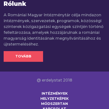
Rólunk
A Romániai Magyar Intézménytár célja mindazon
intézmények, szervezetek, programok, közösségi
színterek közigazgatási egységek szintjén történő
felleltározása, amelyek hozzájárulnak a romániai
magyarság identitásának megnyilvánításához és
újratermeléséhez.
TOVÁBB
@ erdelystat 2018
INTÉZMÉNYEK
HELYZETKÉPEK
MÓDSZERTAN
KAPCSOLAT