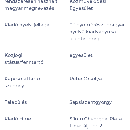
rendszeresen használt
Közművelődési
magyar megnevezés
Egyesület
Kiadó nyelvi jellege
Túlnyomórészt magyar
nyelvű kiadványokat
jelentet meg
Közjogi
egyesület
státus/fenntartó
Kapcsolattartó
Péter Orsolya
személy
Település
Sepsiszentgyörgy
Kiadó címe
Sfintu Gheorghe, Piata
Libertății, nr. 2