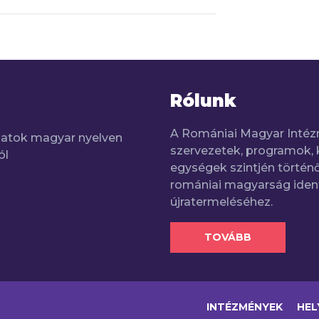
Rólunk
A Romániai Magyar Intéz
adatok magyar nyelven
szervezetek, programok, 
ól
egységek szintjén történő
romániai magyarság iden
újratermeléséhez.
TOVÁBB
INTÉZMÉNYEK
HEL