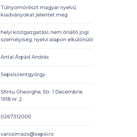
Túlnyomórészt magyar nyelvű
kiadványokat jelentet meg
helyi közigazgatási, nem önálló jogi
személyiség, nyelvi alapon elkülönülő
Antal Árpád András
Sepsiszentgyörgy
Sfintu Gheorghe, Str. 1 Decembrie
1918 nr. 2
0267312000
varosimazs@sepsi.ro