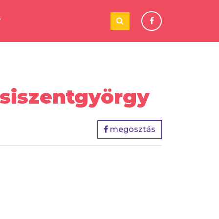
T
siszentgyörgy
megosztás