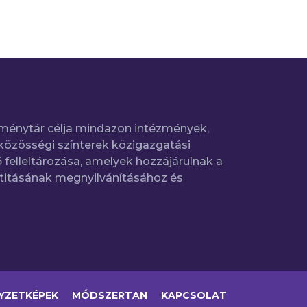
ménytár célja mindazon intézmények,
közösségi színterek közigazgatási
 felleltározása, amelyek hozzájárulnak a
titásának megnyilvánításához és
YZETKÉPEK
MÓDSZERTAN
KAPCSOLAT