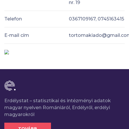
nr. 19
Telefon
0367109167, 0745163415
E-mail cím
tortomakiado@gmail.co
Erdélystat – statisztikai és intézményi adatok
magyar nyelven Romániáról, Erdélyről, erdélyi
magyarokról
TOVÁBB