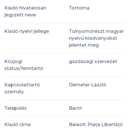
Kiadó hivatalosan
Tortoma
jegyzett neve
Kiadó nyelvi jellege
Túlnyomórészt magyar
nyelvű kiadványokat
jelentet meg
Közjogi
gazdasági szervezet
státus/fenntartó
Kapcsolattartó
Demeter László
személy
Település
Barót
Kiadó címe
Baraolt, Piața Libertății