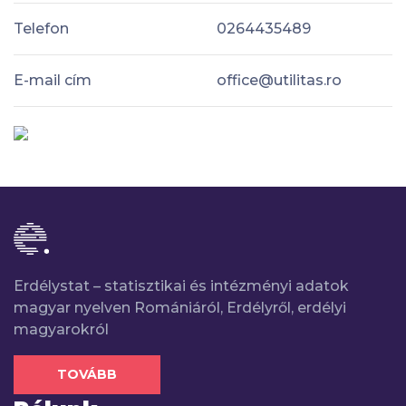
Telefon
0264435489
E-mail cím
office@utilitas.ro
Erdélystat – statisztikai és intézményi adatok
magyar nyelven Romániáról, Erdélyről, erdélyi
magyarokról
TOVÁBB