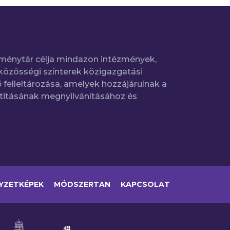
ménytár célja mindazon intézmények,
közösségi színterek közigazgatási
 felleltározása, amelyek hozzájárulnak a
titásának megnyilvánításához és
YZETKÉPEK
MÓDSZERTAN
KAPCSOLAT