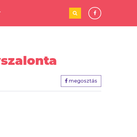
T
yszalonta
megosztás