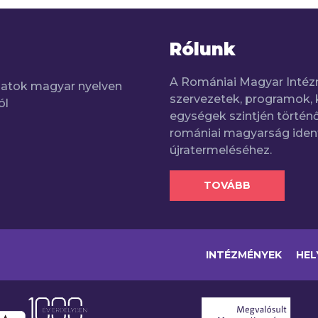
Rólunk
A Romániai Magyar Intéz
adatok magyar nyelven
szervezetek, programok, 
ól
egységek szintjén történő
romániai magyarság iden
újratermeléséhez.
TOVÁBB
INTÉZMÉNYEK
HEL