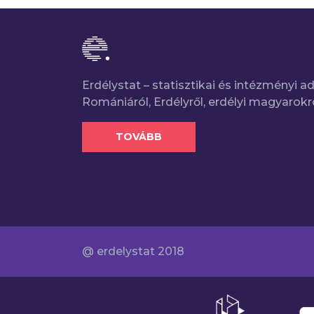
Erdélystat – statisztikai és intézményi 
Romániáról, Erdélyről, erdélyi magyarokr
TOVÁBB
@ erdelystat 2018