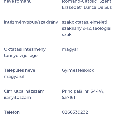
neve románul
Romano-Catolic "Szent
Erzsébet" Lunca De Sus
Intézménytípus/szakirány
szakoktatás, elméleti
szakirány 9-12, teológiai
szak
Oktatási intézmény
magyar
tannyelvi jellege
Település neve
Gyimesfelsőlok
magyarul
Cím: utca, házszám,
Principală, nr. 644/A,
irányítószám
537161
Telefon
0266339232