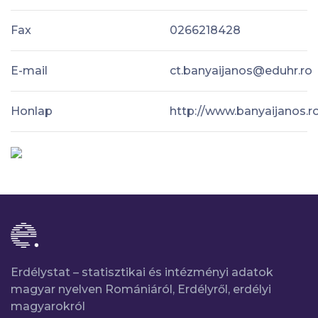
Fax
0266218428
E-mail
ct.banyaijanos@eduhr.ro
Honlap
http://www.banyaijanos.r
Erdélystat – statisztikai és intézményi adatok
magyar nyelven Romániáról, Erdélyről, erdélyi
magyarokról