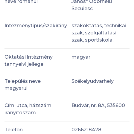
neve románul
János" Odorheiu
Secuiesc
Intézménytípus/szakirány
szakoktatás, technikai
szak, szolgáltatási
szak, sportiskola,
Oktatási intézmény
magyar
tannyelvi jellege
Település neve
Székelyudvarhely
magyarul
Cím: utca, házszám,
Budvár, nr. 8A, 535600
irányítószám
Telefon
0266218428